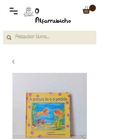
O
Alfarrabicho