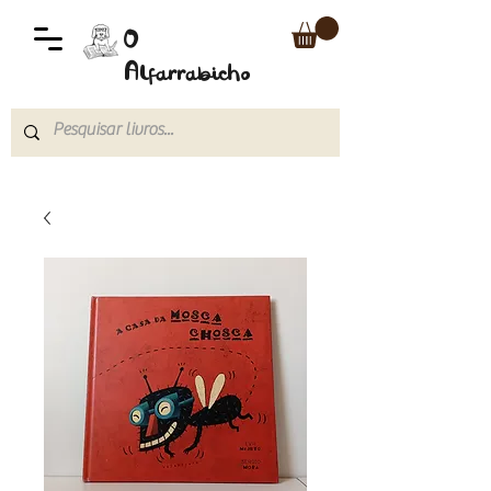
O
Alfarrabicho