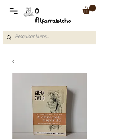
O
Alfarrabicho