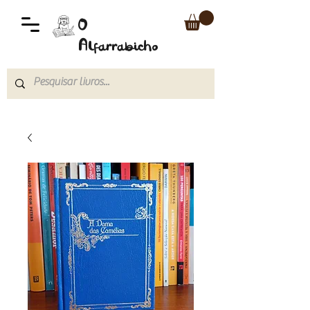
O
Alfarrabicho