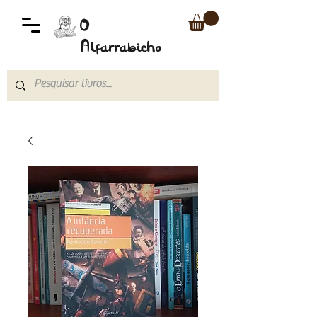
O
Alfarrabicho