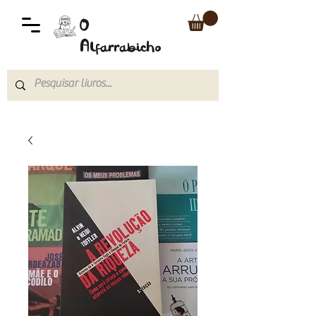
O
Alfarrabicho