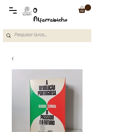
O
Alfarrabicho