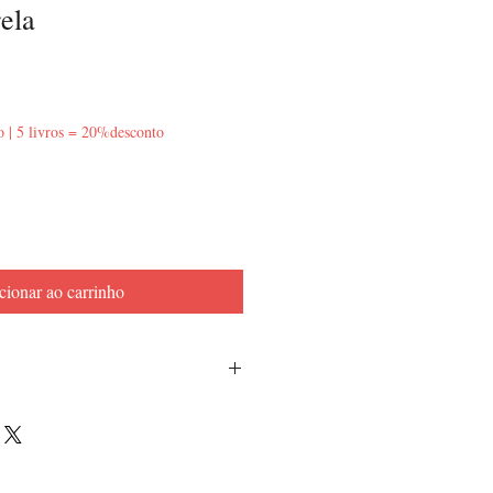
ela
o | 5 livros = 20%desconto
cionar ao carrinho