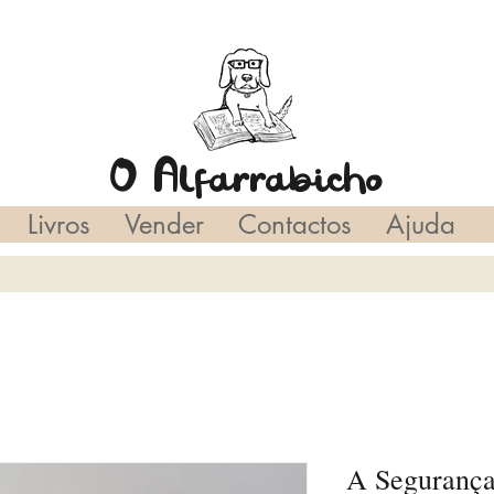
O Alfarrabicho
Livros
Vender
Contactos
Ajuda
A Segurança 