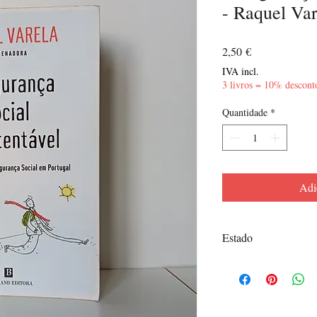
- Raquel Var
Preço
2,50 €
IVA incl.
3 livros = 10% descont
Quantidade
*
Adi
Estado
Bom - Picos de acidez