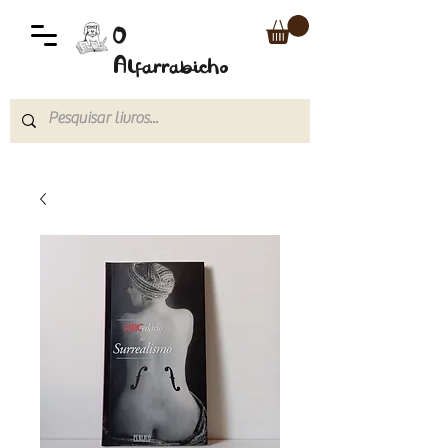
O
Alfarrabicho