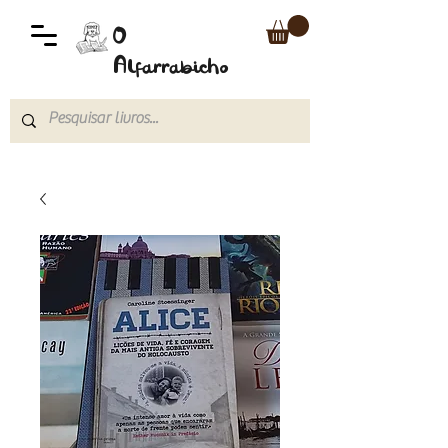
O
Alfarrabicho