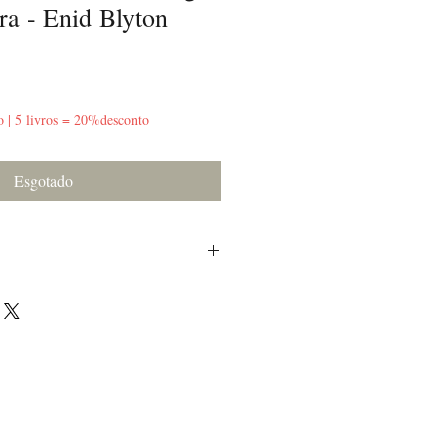
ra - Enid Blyton
o | 5 livros = 20%desconto
Esgotado
parte inferior do miolo