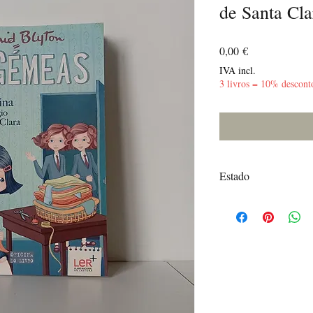
de Santa Cla
Preço
0,00 €
IVA incl.
3 livros = 10% descont
Estado
Muito Bom - Marcas na 