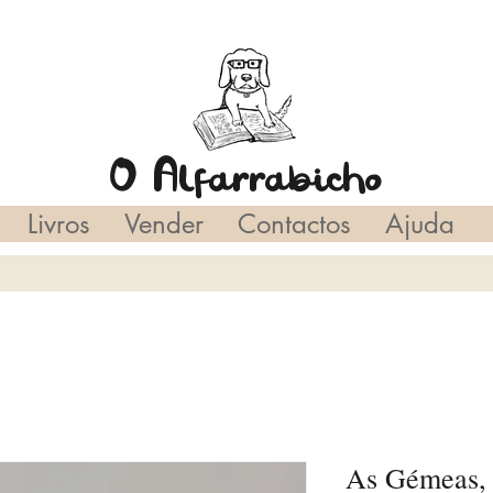
O Alfarrabicho
Livros
Vender
Contactos
Ajuda
As Gémeas, 