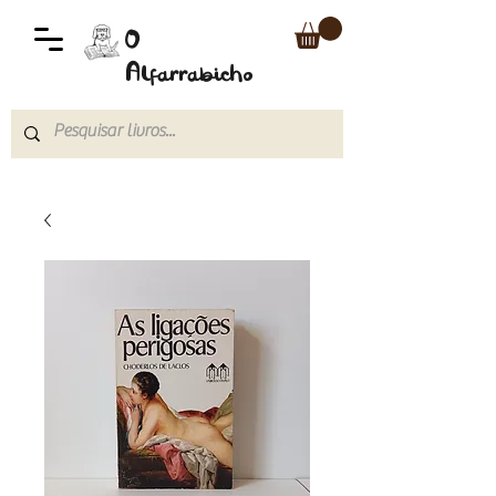
O
Alfarrabicho