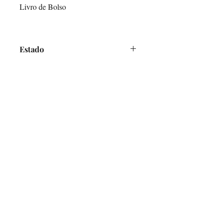
Livro de Bolso
Estado
Bom - Sinais de desgaste na capa e
lombada
O Alfarrabicho
Links
Loja Online
Envios e Pagamentos
Política de Devoluções
Ajuda
Contactos
Mercado de Santa Clara, Loja 7
1100-472
Lisboa
Terças e Sábados - 10h00-16h00
info@oalfarrabicho.com