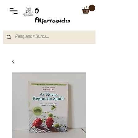
O
Alfarrabicho