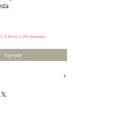
sta
o | 5 livros = 20%desconto
Esgotado