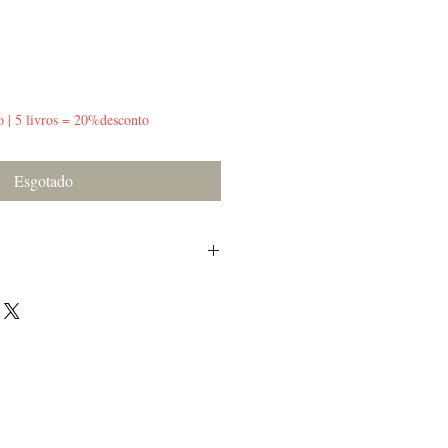
o | 5 livros = 20%desconto
Esgotado