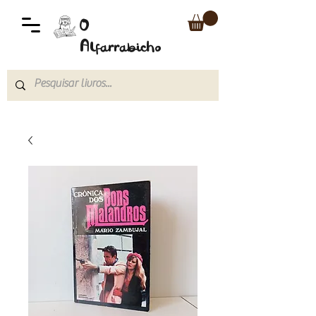
O
Alfarrabicho