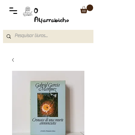
O
Alfarrabicho