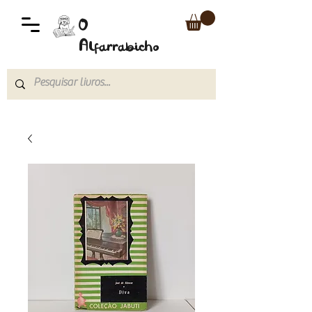
O
Alfarrabicho