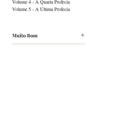
Volume 4 - A Quarta Profecia
Volume 5 - A Última Profecia
Muito Bom
Poucas marcas de uso
Informação Adicional
Coleções completas contam apenas como
1 unidade para a nossa campanha de
desconto
O Alfarrabicho
Links
Loja Online
Envios e Pagamentos
Política de Devoluções
Ajuda
Contactos