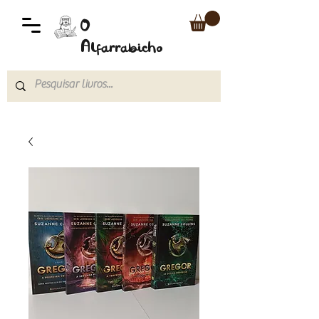
O
Alfarrabicho