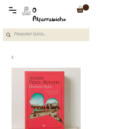
O
Alfarrabicho