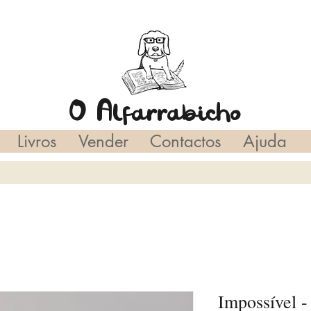
O Alfarrabicho
Livros
Vender
Contactos
Ajuda
Impossível -