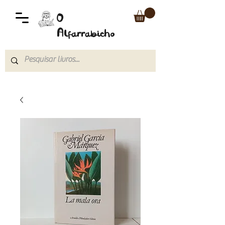
O
Alfarrabicho