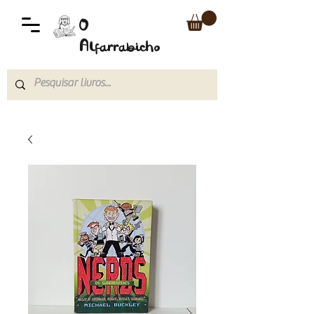
O
Alfarrabicho