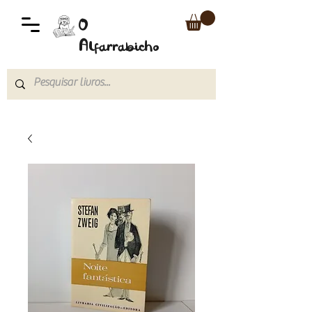
O
Alfarrabicho