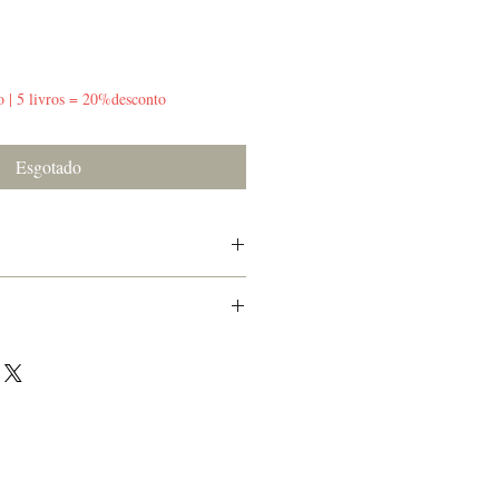
o | 5 livros = 20%desconto
Esgotado