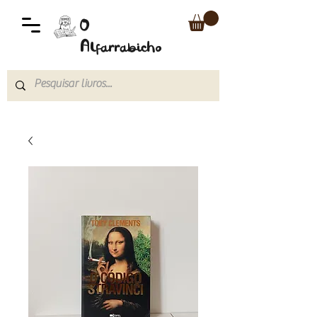
O
Alfarrabicho