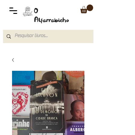
O
Alfarrabicho