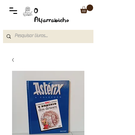
O
Alfarrabicho