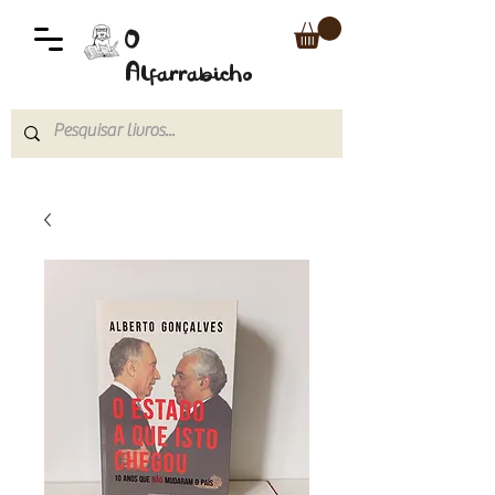
O
Alfarrabicho