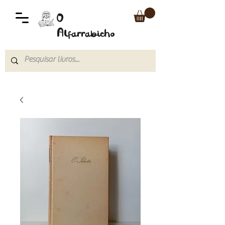
O
Alfarrabicho