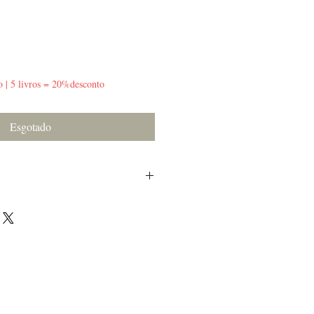
o | 5 livros = 20%desconto
Esgotado