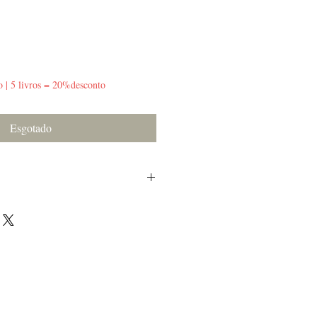
o | 5 livros = 20%desconto
Esgotado