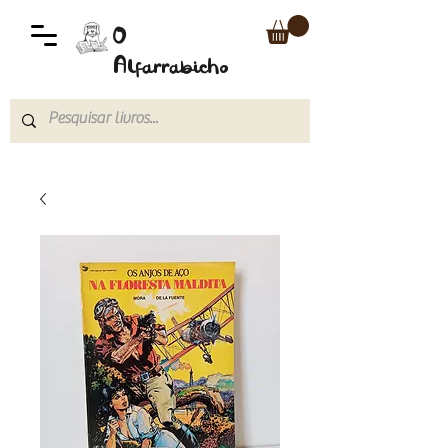
O
Alfarrabicho