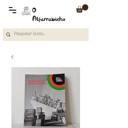
O
Alfarrabicho