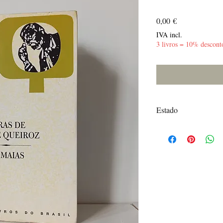
Preço
0,00 €
IVA incl.
3 livros = 10% descont
Estado
Bom - Anotações a láp