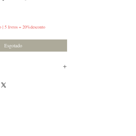
o | 5 livros = 20%desconto
Esgotado
is