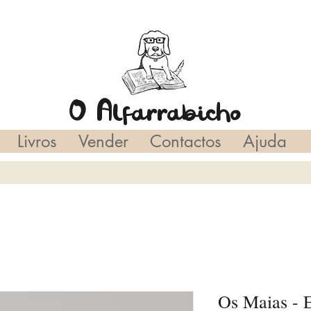
O Alfarrabicho
Livros
Vender
Contactos
Ajuda
Os Maias - 