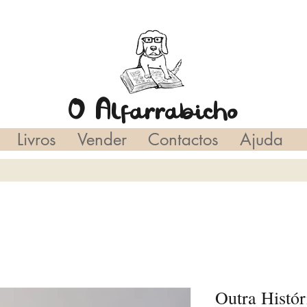
O Alfarrabicho
Livros
Vender
Contactos
Ajuda
Outra Histór