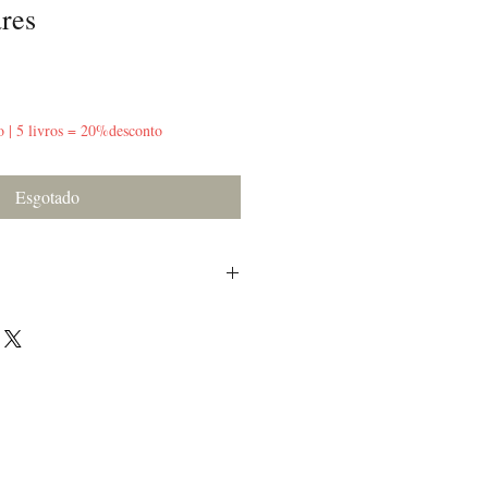
res
o | 5 livros = 20%desconto
Esgotado