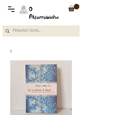
O
Alfarrabicho