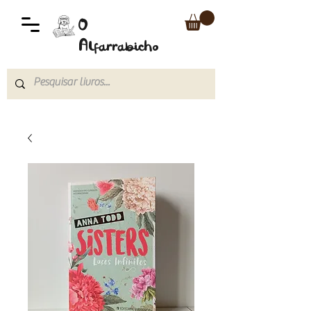
O
Alfarrabicho