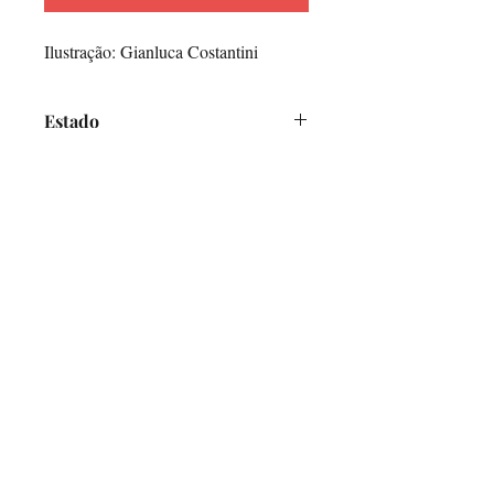
Ilustração: Gianluca Costantini
Estado
Muito Bom
O Alfarrabicho
Links
Loja Online
Envios e Pagamentos
Política de Devoluções
Ajuda
Contactos
Mercado de Santa Clara, Loja 7
1100-472
Lisboa
Terças e Sábados - 10h00-16h00
info@oalfarrabicho.com