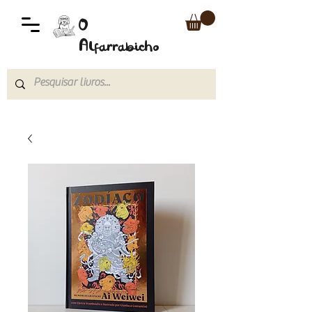
O
Alfarrabicho