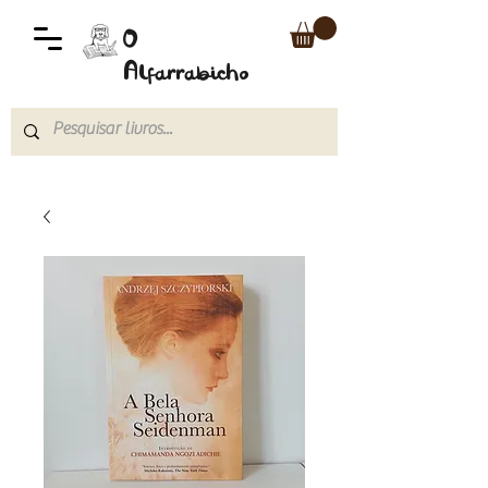
O
Alfarrabicho