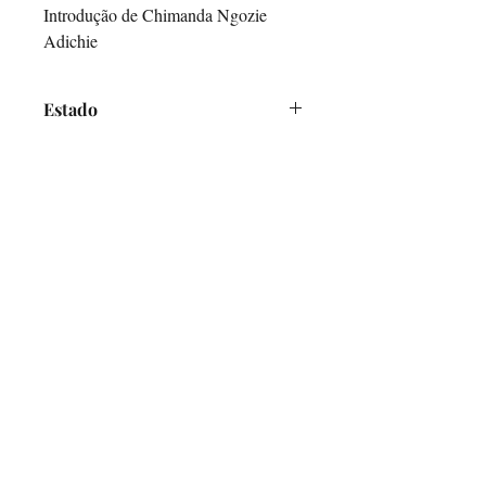
Introdução de Chimanda Ngozie
Adichie
Estado
Muito Bom
O Alfarrabicho
Links
Loja Online
Envios e Pagamentos
Política de Devoluções
Ajuda
Contactos
Mercado de Santa Clara, Loja 7
1100-472
Lisboa
Terças e Sábados - 10h00-16h00
info@oalfarrabicho.com