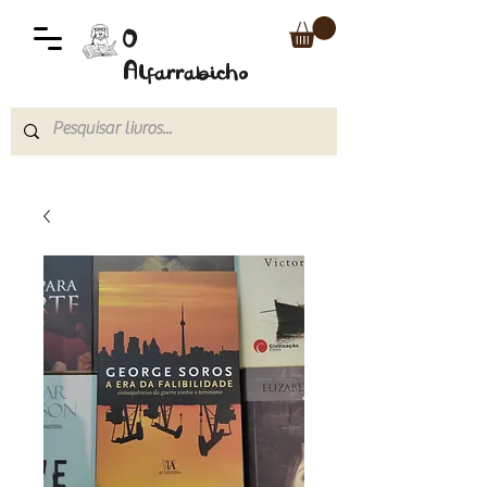
O
Alfarrabicho