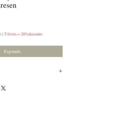
resen
o | 5 livros = 20%desconto
Esgotado