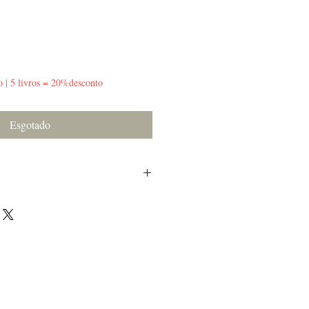
o | 5 livros = 20%desconto
Esgotado