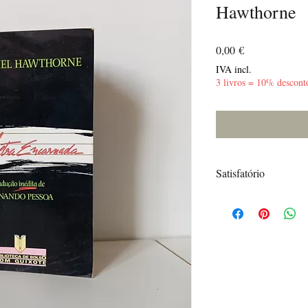
Hawthorne
Preço
0,00 €
IVA incl.
3 livros = 10% descont
Satisfatório