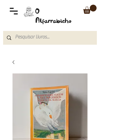
O
Alfarrabicho