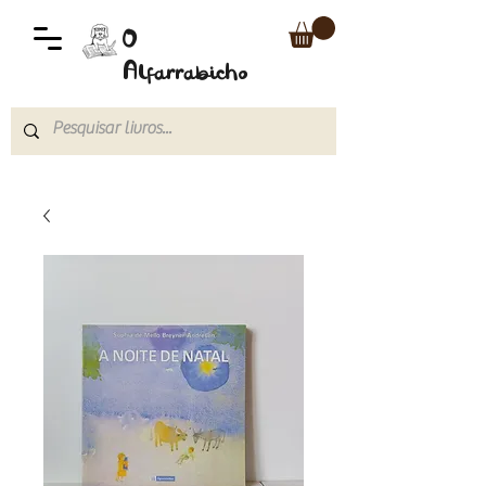
O
Alfarrabicho