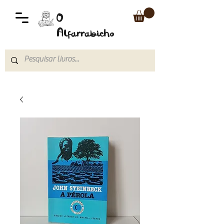
O
Alfarrabicho