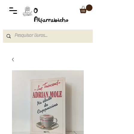
O
Alfarrabicho