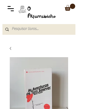
O
Alfarrabicho