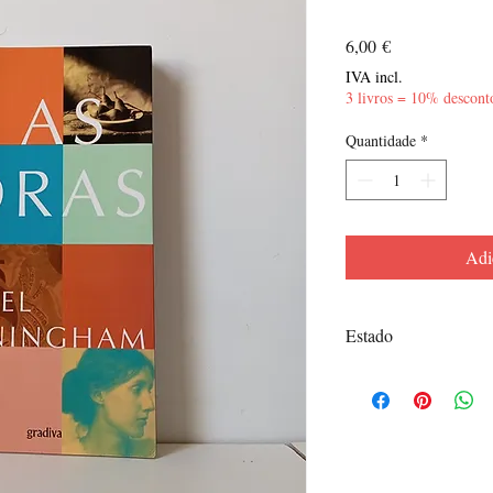
Preço
6,00 €
IVA incl.
3 livros = 10% descont
Quantidade
*
Adi
Estado
Muito Bom