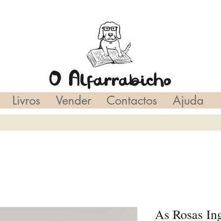
O Alfarrabicho
Livros
Vender
Contactos
Ajuda
As Rosas In