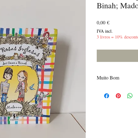
Binah; Mad
Preço
0,00 €
IVA incl.
3 livros = 10% descont
Muito Bom
Poucas marcas de uso